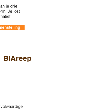
an je drie
rm. Je lost
natief.
menstelling
BIAreep
n
volwaardige