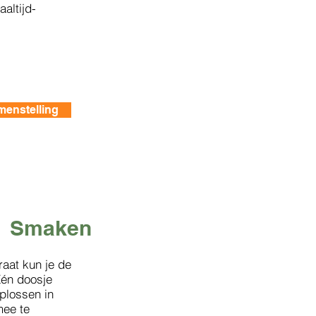
altijd-
menstelling
Smaken
aat kun je de
én doosje
plossen in
mee te