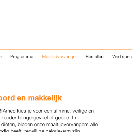
e
Programma
Maaltijdvervanger
Bestellen
Vind speci
woord en makkelijk
IAmed kies je voor een slimme, veilige en
n zonder hongergevoel of gedoe. In
le diëten, bieden onze maaltijdvervangers alle
dig heeft, terwijl ze calorie-arm zijn.