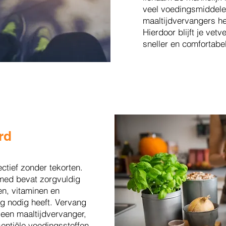
veel voedingsmiddele
maaltijdvervangers he
Hierdoor blijft je vet
sneller en comfortabel
rd
ctief zonder tekorten.
med bevat zorgvuldig
en, vitaminen en
ag nodig heeft. Vervang
 een maaltijdvervanger,
sentiële voedingsstoffen