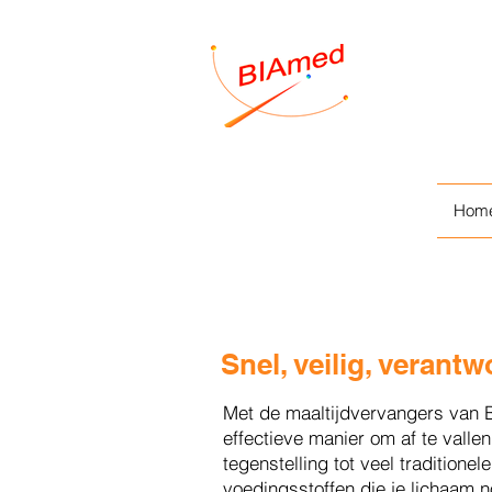
allen; verantwoord
vies; gezonde voeding;
ng afvallen;
nken; veilig afvallen; veilig
Hom
Snel, veilig, verant
Met de maaltijdvervangers van B
effectieve manier om af te valle
tegenstelling tot veel traditione
voedingsstoffen die je lichaam no