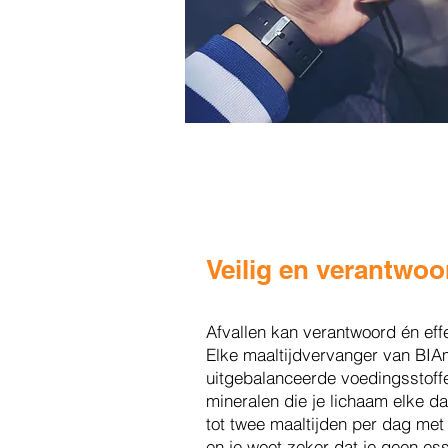
Veilig en verantwoo
Afvallen kan verantwoord én effe
Elke maaltijdvervanger van BIA
uitgebalanceerde voedingsstoff
mineralen die je lichaam elke d
tot twee maaltijden per dag met
en je weet zeker dat je geen es