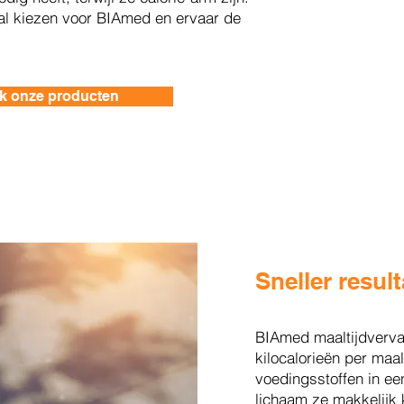
l kiezen voor BIAmed en ervaar de
k onze producten
Sneller resul
BIAmed maaltijdverva
kilocalorieën per maalt
voedingsstoffen in ee
lichaam ze makkelijk 