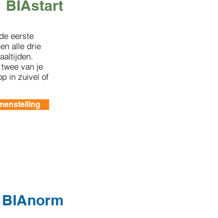
BIAstart
 de eerste
en alle drie
aaltijden.
 twee van je
p in zuivel of
menstelling
BIAnorm